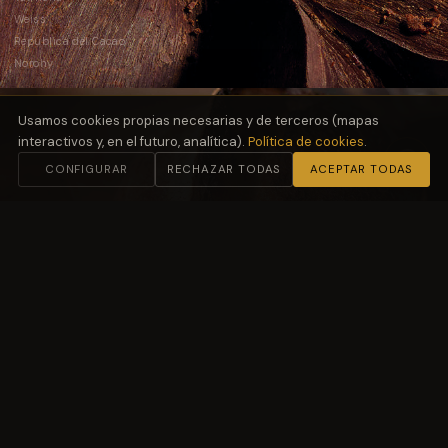
Weiss
República del Cacao
Norohy
Usamos cookies propias necesarias y de terceros (mapas
interactivos y, en el futuro, analítica).
Política de cookies
.
CONFIGURAR
RECHAZAR TODAS
ACEPTAR TODAS
02
Harinas
y Fermentación
Molino Petra
03