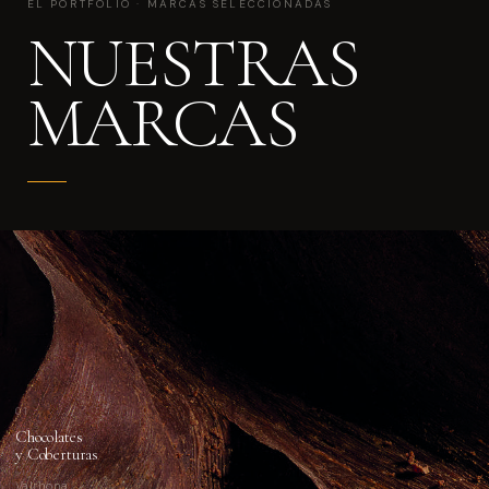
EL PORTFOLIO · MARCAS SELECCIONADAS
NUESTRAS
MARCAS
01
Chocolates
y Coberturas
Valrhona