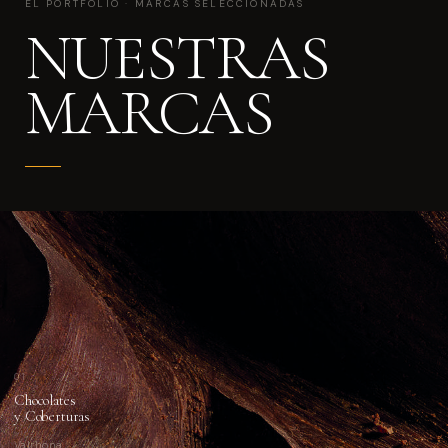
EL PORTFOLIO · MARCAS SELECCIONADAS
NUESTRAS
MARCAS
01
Chocolates
y Coberturas
Valrhona