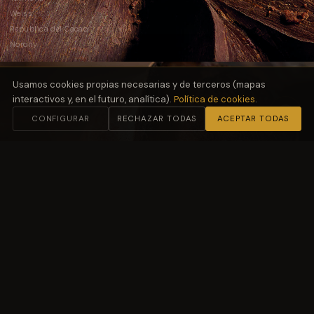
Weiss
República del Cacao
Norohy
Usamos cookies propias necesarias y de terceros (mapas
interactivos y, en el futuro, analítica).
Política de cookies
.
CONFIGURAR
RECHAZAR TODAS
ACEPTAR TODAS
02
Harinas
y Fermentación
Molino Petra
03