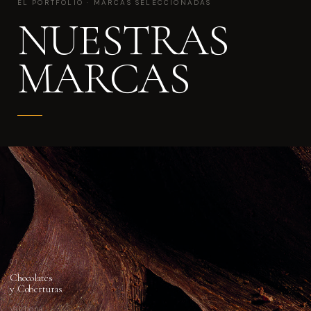
EL PORTFOLIO · MARCAS SELECCIONADAS
NUESTRAS
MARCAS
01
Chocolates
y Coberturas
Valrhona