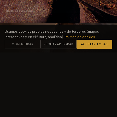
Weiss
República del Cacao
Norohy
Usamos cookies propias necesarias y de terceros (mapas
interactivos y, en el futuro, analítica).
Política de cookies
.
CONFIGURAR
RECHAZAR TODAS
ACEPTAR TODAS
02
Harinas
y Fermentación
Molino Petra
03