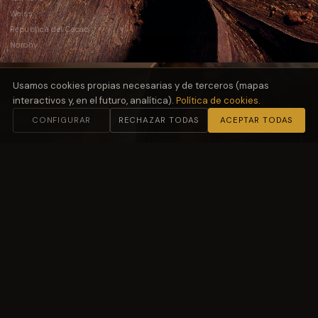
Weiss
República del Cacao
Norohy
Usamos cookies propias necesarias y de terceros (mapas
interactivos y, en el futuro, analítica).
Política de cookies
.
CONFIGURAR
RECHAZAR TODAS
ACEPTAR TODAS
02
Harinas
y Fermentación
Molino Petra
03