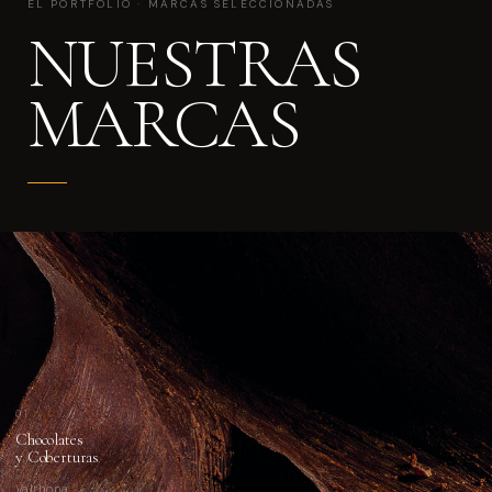
EL PORTFOLIO · MARCAS SELECCIONADAS
NUESTRAS
MARCAS
01
Chocolates
y Coberturas
Valrhona