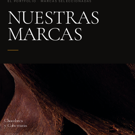
EL PORTFOLIO · MARCAS SELECCIONADAS
NUESTRAS
MARCAS
01
Chocolates
y Coberturas
Valrhona