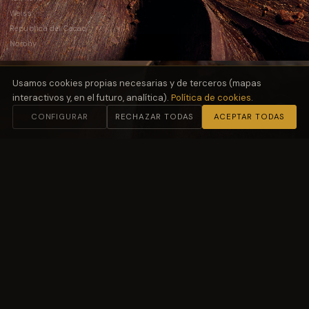
Weiss
República del Cacao
Norohy
Usamos cookies propias necesarias y de terceros (mapas
interactivos y, en el futuro, analítica).
Política de cookies
.
CONFIGURAR
RECHAZAR TODAS
ACEPTAR TODAS
02
Harinas
y Fermentación
Molino Petra
03