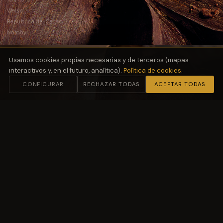
Weiss
República del Cacao
Norohy
Usamos cookies propias necesarias y de terceros (mapas
interactivos y, en el futuro, analítica).
Política de cookies
.
CONFIGURAR
RECHAZAR TODAS
ACEPTAR TODAS
02
Harinas
y Fermentación
Molino Petra
03