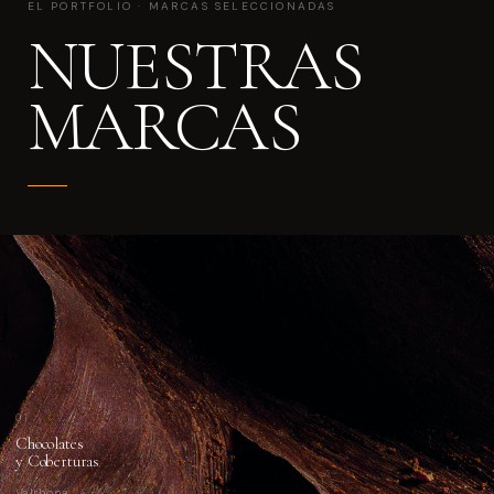
EL PORTFOLIO · MARCAS SELECCIONADAS
NUESTRAS
MARCAS
01
Chocolates
y Coberturas
Valrhona