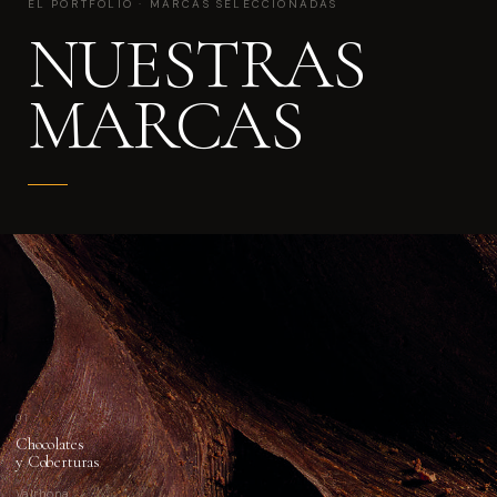
EL PORTFOLIO · MARCAS SELECCIONADAS
NUESTRAS
MARCAS
01
Chocolates
y Coberturas
Valrhona