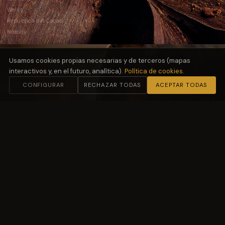
Weiss
República del Cacao
Norohy
Usamos cookies propias necesarias y de terceros (mapas
interactivos y, en el futuro, analítica).
Política de cookies
.
CONFIGURAR
RECHAZAR TODAS
ACEPTAR TODAS
02
Harinas
y Fermentación
Molino Petra
03