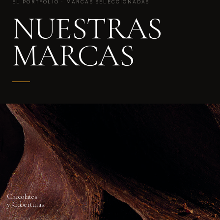
EL PORTFOLIO · MARCAS SELECCIONADAS
NUESTRAS
MARCAS
01
Chocolates
y Coberturas
Valrhona