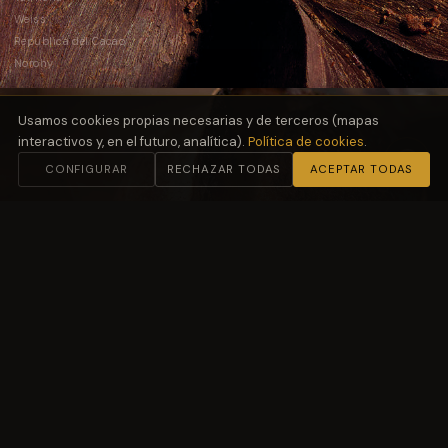
Weiss
República del Cacao
Norohy
Usamos cookies propias necesarias y de terceros (mapas
interactivos y, en el futuro, analítica).
Política de cookies
.
CONFIGURAR
RECHAZAR TODAS
ACEPTAR TODAS
02
Harinas
y Fermentación
Molino Petra
03