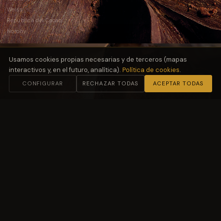
Weiss
República del Cacao
Norohy
Usamos cookies propias necesarias y de terceros (mapas
interactivos y, en el futuro, analítica).
Política de cookies
.
CONFIGURAR
RECHAZAR TODAS
ACEPTAR TODAS
02
Harinas
y Fermentación
Molino Petra
03