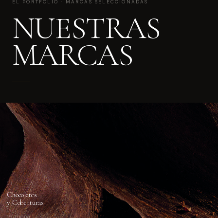
EL PORTFOLIO · MARCAS SELECCIONADAS
NUESTRAS
MARCAS
01
Chocolates
y Coberturas
Valrhona