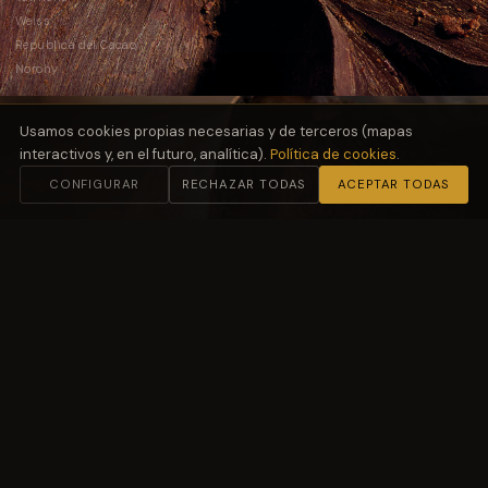
Weiss
República del Cacao
Norohy
Usamos cookies propias necesarias y de terceros (mapas
interactivos y, en el futuro, analítica).
Política de cookies
.
CONFIGURAR
RECHAZAR TODAS
ACEPTAR TODAS
02
Harinas
y Fermentación
Molino Petra
03