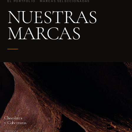
EL PORTFOLIO · MARCAS SELECCIONADAS
NUESTRAS
MARCAS
01
Chocolates
y Coberturas
Valrhona