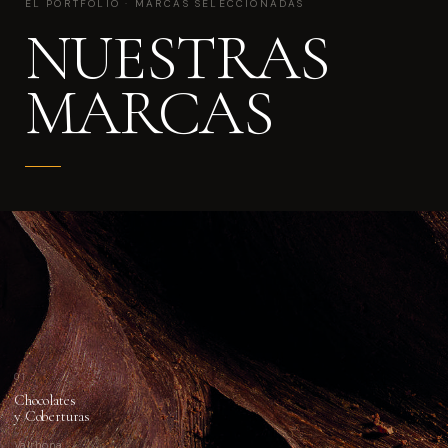
EL PORTFOLIO · MARCAS SELECCIONADAS
NUESTRAS
MARCAS
01
Chocolates
y Coberturas
Valrhona