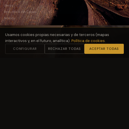
Weiss
República del Cacao
Norohy
Usamos cookies propias necesarias y de terceros (mapas
interactivos y, en el futuro, analítica).
Política de cookies
.
CONFIGURAR
RECHAZAR TODAS
ACEPTAR TODAS
02
Harinas
y Fermentación
Molino Petra
03