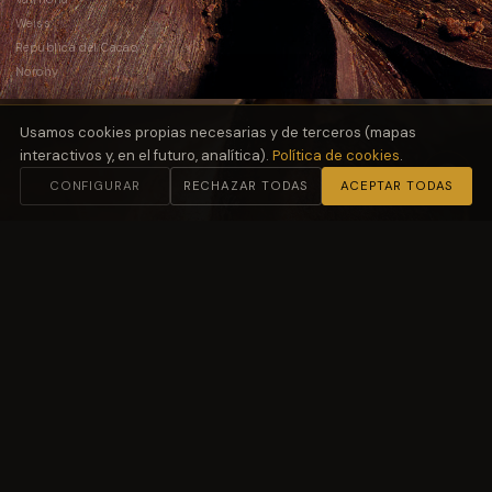
Weiss
República del Cacao
Norohy
Usamos cookies propias necesarias y de terceros (mapas
interactivos y, en el futuro, analítica).
Política de cookies
.
CONFIGURAR
RECHAZAR TODAS
ACEPTAR TODAS
02
Harinas
y Fermentación
Molino Petra
03