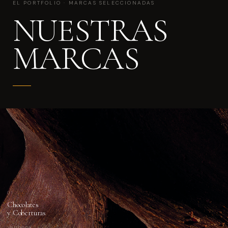
EL PORTFOLIO · MARCAS SELECCIONADAS
NUESTRAS
MARCAS
01
Chocolates
y Coberturas
Valrhona