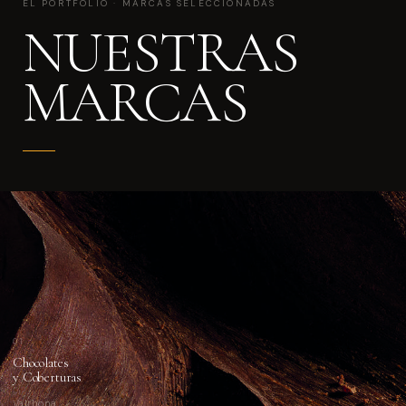
EL PORTFOLIO · MARCAS SELECCIONADAS
NUESTRAS
MARCAS
01
Chocolates
y Coberturas
Valrhona