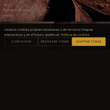
Weiss
República del Cacao
Norohy
Usamos cookies propias necesarias y de terceros (mapas
interactivos y, en el futuro, analítica).
Política de cookies
.
CONFIGURAR
RECHAZAR TODAS
ACEPTAR TODAS
02
Harinas
y Fermentación
Molino Petra
03