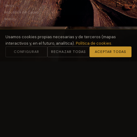
Weiss
República del Cacao
Norohy
Usamos cookies propias necesarias y de terceros (mapas
interactivos y, en el futuro, analítica).
Política de cookies
.
CONFIGURAR
RECHAZAR TODAS
ACEPTAR TODAS
02
Harinas
y Fermentación
Molino Petra
03