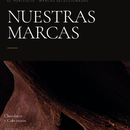
EL PORTFOLIO · MARCAS SELECCIONADAS
NUESTRAS
MARCAS
01
Chocolates
y Coberturas
Valrhona