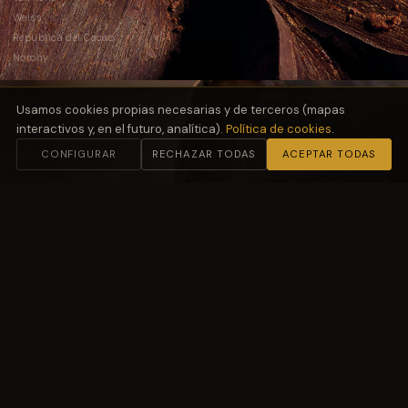
Weiss
República del Cacao
Norohy
Usamos cookies propias necesarias y de terceros (mapas
interactivos y, en el futuro, analítica).
Política de cookies
.
CONFIGURAR
RECHAZAR TODAS
ACEPTAR TODAS
02
Harinas
y Fermentación
Molino Petra
03