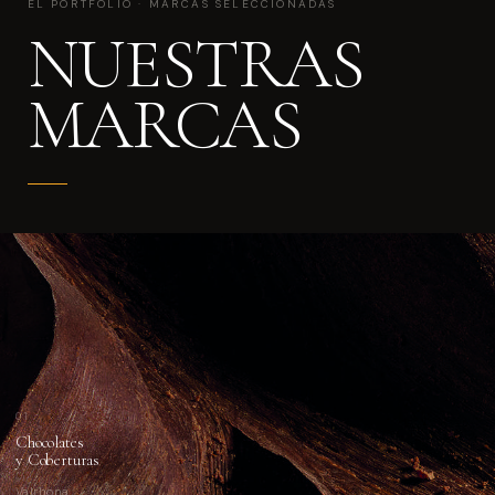
EL PORTFOLIO · MARCAS SELECCIONADAS
NUESTRAS
MARCAS
01
Chocolates
y Coberturas
Valrhona