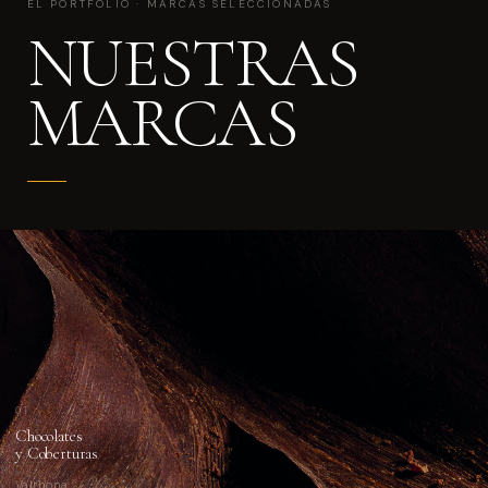
EL PORTFOLIO · MARCAS SELECCIONADAS
NUESTRAS
MARCAS
01
Chocolates
y Coberturas
Valrhona