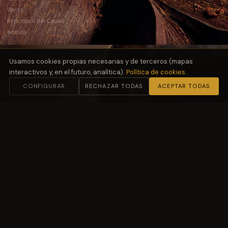
Weiss
República del Cacao
Norohy
Usamos cookies propias necesarias y de terceros (mapas
interactivos y, en el futuro, analítica).
Política de cookies
.
CONFIGURAR
RECHAZAR TODAS
ACEPTAR TODAS
02
Harinas
y Fermentación
Molino Petra
03