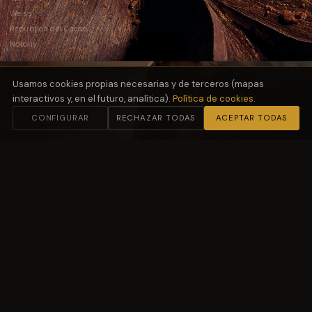
Weiss
República del Cacao
Norohy
Usamos cookies propias necesarias y de terceros (mapas
interactivos y, en el futuro, analítica).
Política de cookies
.
CONFIGURAR
RECHAZAR TODAS
ACEPTAR TODAS
02
Harinas
y Fermentación
Molino Petra
03