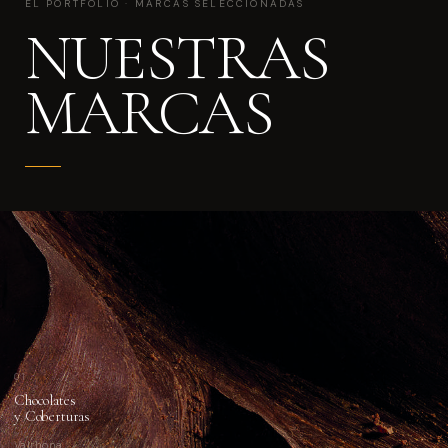
EL PORTFOLIO · MARCAS SELECCIONADAS
NUESTRAS
MARCAS
01
Chocolates
y Coberturas
Valrhona