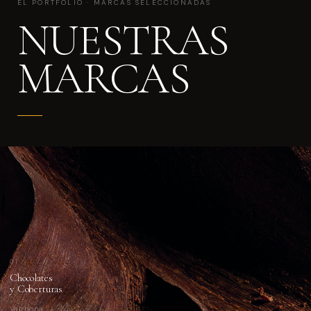
EL PORTFOLIO · MARCAS SELECCIONADAS
NUESTRAS
MARCAS
01
Chocolates
y Coberturas
Valrhona