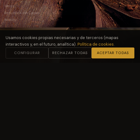
Weiss
República del Cacao
Norohy
Usamos cookies propias necesarias y de terceros (mapas
interactivos y, en el futuro, analítica).
Política de cookies
.
CONFIGURAR
RECHAZAR TODAS
ACEPTAR TODAS
02
Harinas
y Fermentación
Molino Petra
03