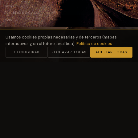
Weiss
República del Cacao
Norohy
Usamos cookies propias necesarias y de terceros (mapas
interactivos y, en el futuro, analítica).
Política de cookies
.
CONFIGURAR
RECHAZAR TODAS
ACEPTAR TODAS
02
Harinas
y Fermentación
Molino Petra
03