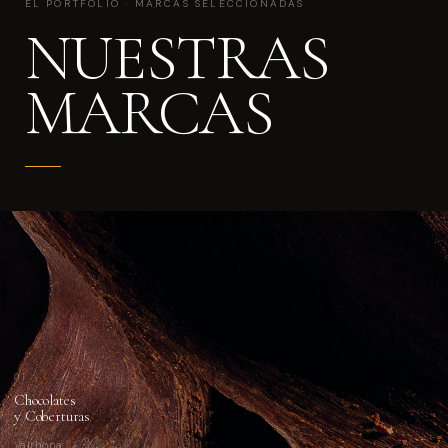
EL PORTFOLIO · MARCAS SELECCIONADAS
NUESTRAS
MARCAS
01
Chocolates
y Coberturas
Valrhona