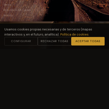
Weiss
República del Cacao
Norohy
Usamos cookies propias necesarias y de terceros (mapas
interactivos y, en el futuro, analítica).
Política de cookies
.
CONFIGURAR
RECHAZAR TODAS
ACEPTAR TODAS
02
Harinas
y Fermentación
Molino Petra
03