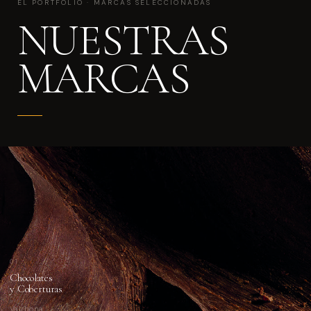
EL PORTFOLIO · MARCAS SELECCIONADAS
NUESTRAS
MARCAS
01
Chocolates
y Coberturas
Valrhona