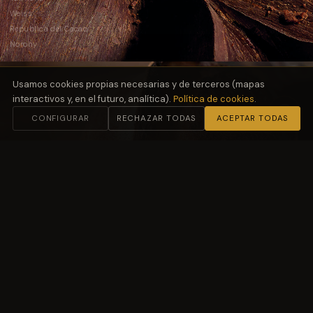
Weiss
República del Cacao
Norohy
Usamos cookies propias necesarias y de terceros (mapas
interactivos y, en el futuro, analítica).
Política de cookies
.
CONFIGURAR
RECHAZAR TODAS
ACEPTAR TODAS
02
Harinas
y Fermentación
Molino Petra
03