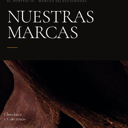
EL PORTFOLIO · MARCAS SELECCIONADAS
NUESTRAS
MARCAS
01
Chocolates
y Coberturas
Valrhona