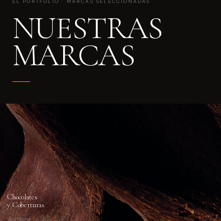
EL PORTFOLIO · MARCAS SELECCIONADAS
NUESTRAS
MARCAS
01
Chocolates
y Coberturas
Valrhona