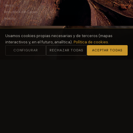
Weiss
República del Cacao
Norohy
Usamos cookies propias necesarias y de terceros (mapas
interactivos y, en el futuro, analítica).
Política de cookies
.
CONFIGURAR
RECHAZAR TODAS
ACEPTAR TODAS
02
Harinas
y Fermentación
Molino Petra
03