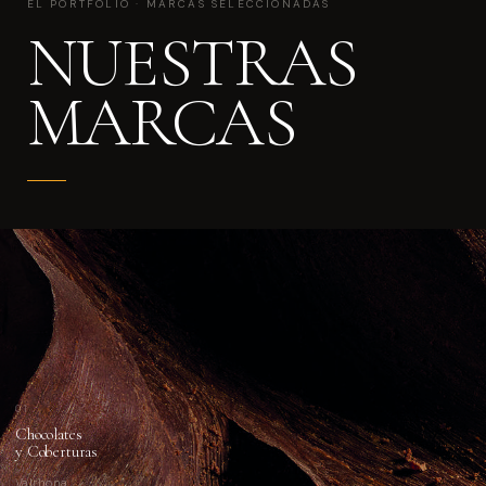
EL PORTFOLIO · MARCAS SELECCIONADAS
NUESTRAS
MARCAS
01
Chocolates
y Coberturas
Valrhona