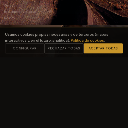
Weiss
República del Cacao
Norohy
Usamos cookies propias necesarias y de terceros (mapas
interactivos y, en el futuro, analítica).
Política de cookies
.
CONFIGURAR
RECHAZAR TODAS
ACEPTAR TODAS
02
Harinas
y Fermentación
Molino Petra
03