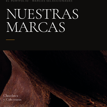
EL PORTFOLIO · MARCAS SELECCIONADAS
NUESTRAS
MARCAS
01
Chocolates
y Coberturas
Valrhona