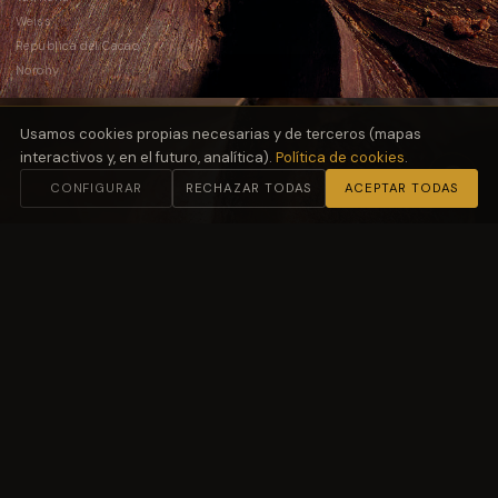
Weiss
República del Cacao
Norohy
Usamos cookies propias necesarias y de terceros (mapas
interactivos y, en el futuro, analítica).
Política de cookies
.
CONFIGURAR
RECHAZAR TODAS
ACEPTAR TODAS
02
Harinas
y Fermentación
Molino Petra
03